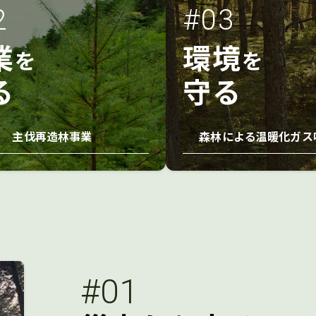
2
#03
業
環境
を
を
る
守る
主伐再造林事業
森林による温暖化ガス
#01