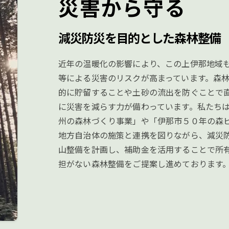
​災害から守る
減災防災を目的とした森林整備
近年の温暖化の影響により、この上伊那地域
等による災害のリスクが高まっています。森
的に貯留することや土砂の流出を防ぐことで
に災害を減らす力が備わっています。私たち
州の森林づくり事業」や「伊那市５０年の森
地方自治体の施策と連携を図りながら、減災
山整備を計画し、補助金を活用することで所
担がない森林整備をご提案し進めております