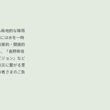
も局地的な降雨
林には水を一時
直接的・間接的
は、「長野県信
ビジョン」など
防災に繋がる里
有者さまのご負
。