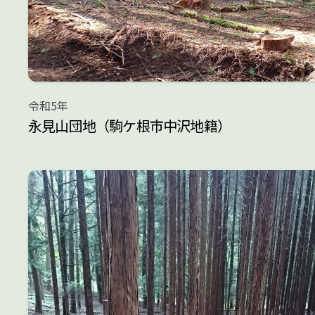
令和5年
永見山団地（駒ケ根市中沢地籍）