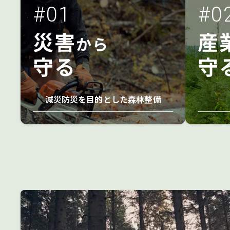
#01
#0
災害
産
から
守る
守
減災防災を目的とした森林整備